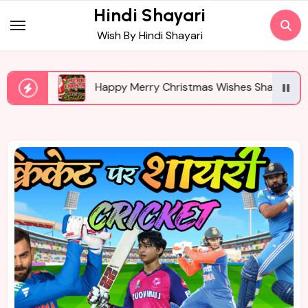
Skip
Hindi Shayari
to
Wish By Hindi Shayari
content
Happy Merry Christmas Wishes Shayari दिल को छू लेने वाली प